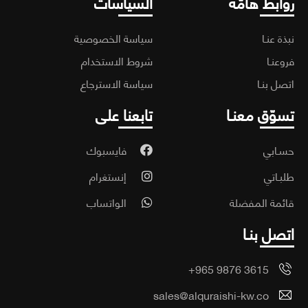
ابط هامّة
السياسات
ة عنـا
سياسة الخصوصية
عنـا
شروط الاستخدام
ل بنـا
سياسة الاسترجاع
وّق معنـا
تابعنا على
ـابي
فايسبوك
ـاتي
إنستغرام
مة المفضلة
الواتساب
صل بنـا
+965 9876 3615
sales@alquraishi-kw.co