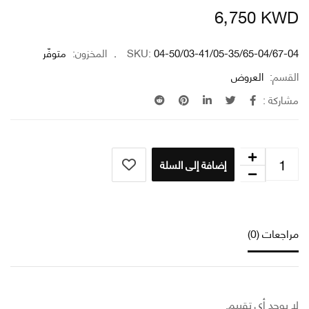
6٫750
K
04-50/03-41/05-35/65-04/67
SKU:
المخزون:
متوفّر
سم:
العروض
كة :
إضافة إلى السلة
عات (0)
وجد أي تقييم.