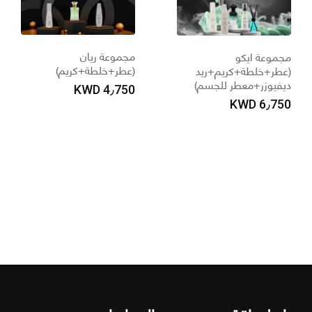
مجموعة ريان
جموعة ايكو
(عطر+خلطة+كريم)
عطر+خلطة+كريم+ريد
يفيوزر+معطر للجسم)
KWD
4٫750
KWD
6٫75
م
(
د
0