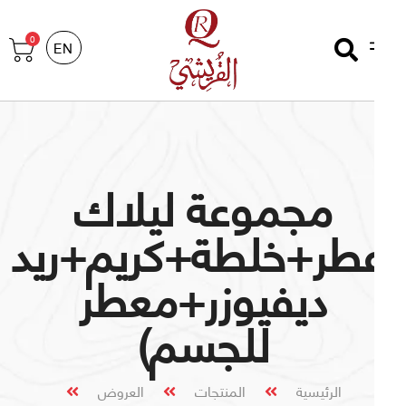
0
EN
مجموعة ليلاك
عطر+خلطة+كريم+ريد
ديفيوزر+معطر
للجسم)
الرئيسية
المنتجات
العروض