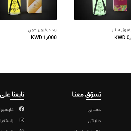
فيوزر ستار
ريد ديفيوزر جوي
KWD
1٫000
KWD
0
تسوّق معنـا
تابعنا على
حسـابي
فايسبو
طلبـاتي
إنستغرا
قائمة المفضلة
الواتسا