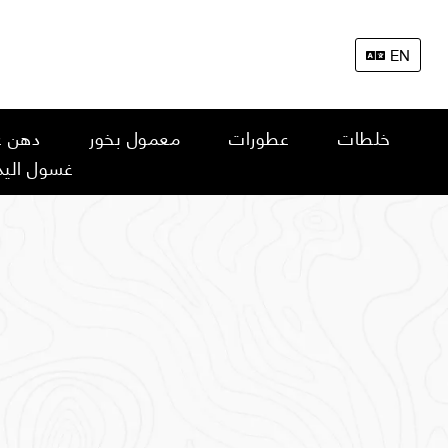
EN
خلطات
عطورات
معمول بخور
دهن ع
غسول اليد