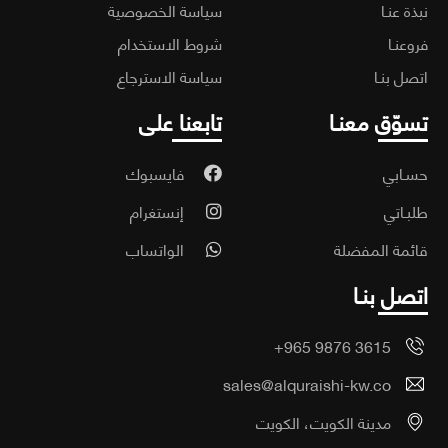
ة عنـا
سياسة الخصوصية
عنـا
شروط الاستخدام
ل بنـا
سياسة الاسترجاع
وّق معنـا
تابعنا على
ـابي
فايسبوك
ـاتي
إنستغرام
مة المفضلة
الواتساب
صل بنـا
+965 9876 3615
sales@alquraishi-kw.co
مدينة الكويت، الكويت