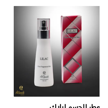
طر للجسم ليلاك