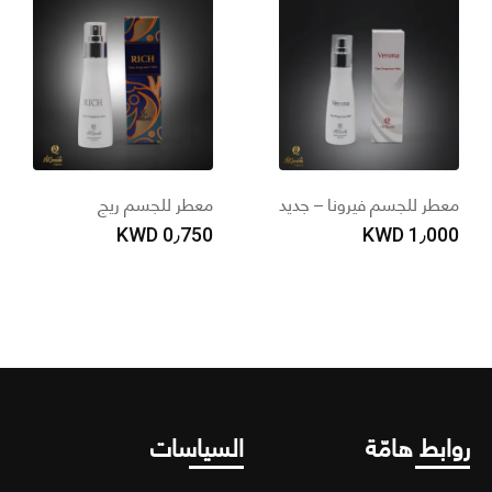
عطر للجسم فيرونا – جديد
معطر للجسم ريج
م
0
KWD
0٫750
KWD
1٫00
ابط هامّة
السياسات