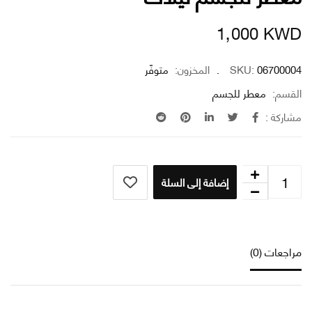
1٫000
K
06700
SKU:
المخزون:
متوفّر
سم:
معطر للجسم
كة :
إضافة إلى السلة
عات (0)