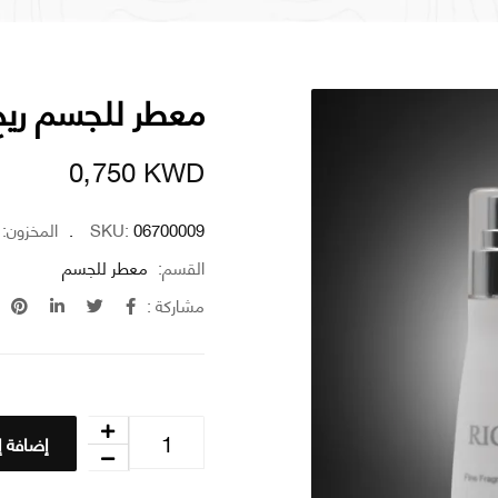
معطر للجسم ريج
0٫750
KWD
06700009
SKU:
المخزون:
القسم:
معطر للجسم
مشاركة :
إضافة إ