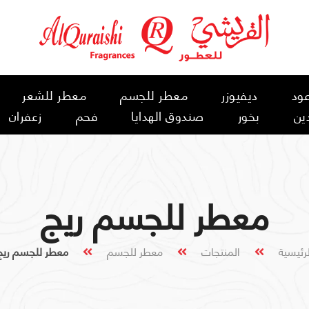
ود
ديفيوزر
معطر للجسم
معطر للشعر
ين
بخور
صندوق الهدايا
فحم
زعفران
معطر للجسم ريج
لرئيسية
المنتجات
معطر للجسم
معطر للجسم ريج