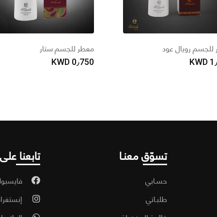
للجسم رويال عود
معطر للجسم ستار
KWD
0٫750
KWD
1
تسوّق معنـا
تابعنا على
حسـابي
فايسبو
طلبـاتي
إنستغرا
قائمة المفضلة
الواتسا