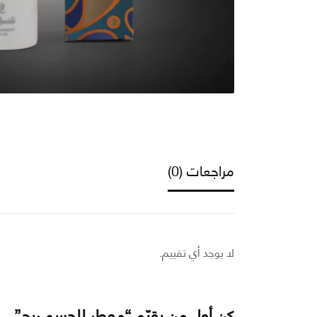
مراجعات (0)
لا يوجد أي تقييم.
كن أول من يقيّم “معطر للجسم ريج”