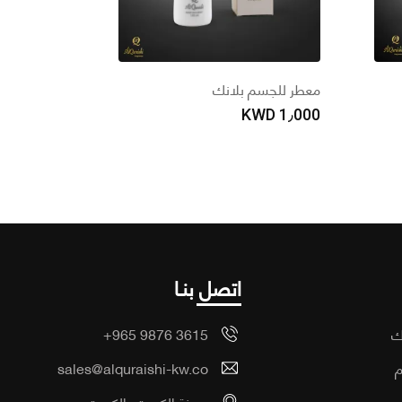
معطر للجسم بلانك
KWD
1٫000
اتصل بنـا
ك
+965 9876 3615
م
sales@alquraishi-kw.co
ب
مدينة الكويت، الكويت