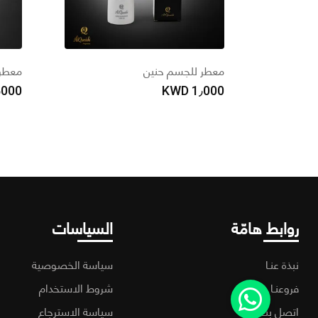
معطر للجسم حنين
معطر 
٫000
KWD
1٫000
روابط هامّة
السياسات
نبذة عنـا
سياسة الخصوصية
فروعنـا
شروط الاستخدام
اتصل بنـا
سياسة الاسترجاع