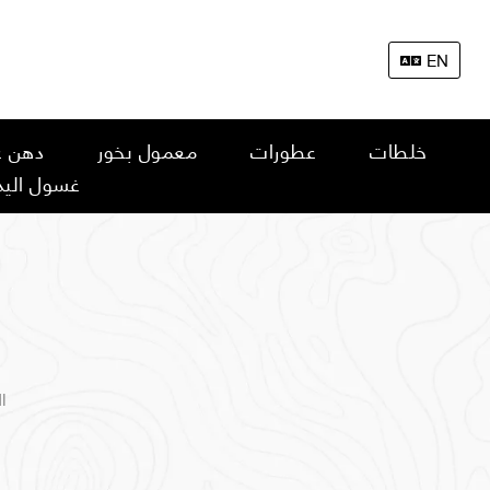
EN
خلطات
عطورات
معمول بخور
دهن ع
غسول اليد
ا