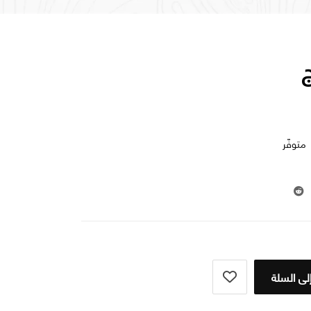
متوفّر
لى السلة