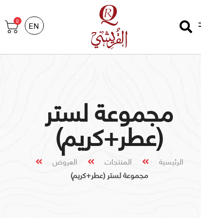
0
EN
مجموعة لستر
(عطر+كريم)
الرئيسية
المنتجات
العروض
مجموعة لستر (عطر+كريم)