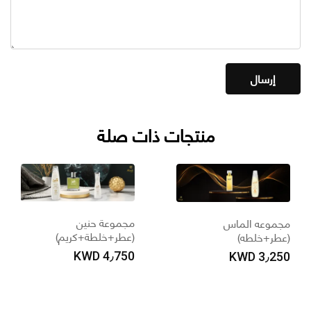
منتجات ذات صلة
مجموعة حنين
جموعه الماس
(عطر+خلطة+كريم)
عطر+خلطه)
KWD
4٫750
KWD
3٫25
م