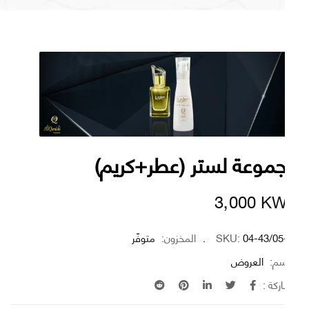
موعة لستر (عطر+كريم)
3٫000
K
04-43/05
SKU:
المخزون:
متوفّر
سم:
العروض
كة :