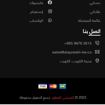
ـابي
فايسبوك
ـاتي
إنستغرام
مة المفضلة
الواتساب
صل بنـا
+965 9876 3615
sales@alquraishi-kw.co
مدينة الكويت، الكويت
2023 ©
القريشي للعطور
. جميع الحقوق محفوظة.