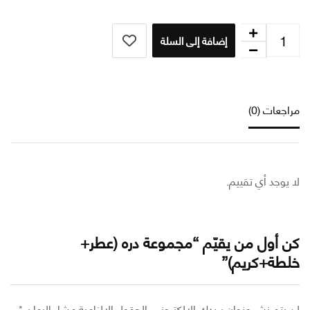
إضافة إلى السلة
عات (0)
وجد أي تقييم.
أول من يقيّم “مجموعة دره (عطر+
طة+كريم)”
تم نشر عنوان بريدك الإلكتروني.
الحقول الإلزامية مشار إليها بـ
*