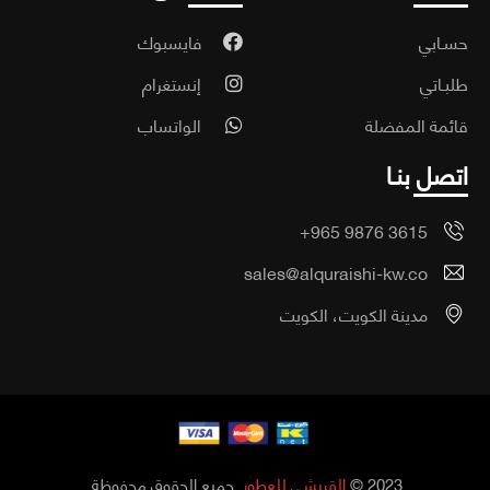
ـابي
فايسبوك
ـاتي
إنستغرام
مة المفضلة
الواتساب
صل بنـا
+965 9876 3615
sales@alquraishi-kw.co
مدينة الكويت، الكويت
2023 ©
القريشي للعطور
. جميع الحقوق محفوظة.