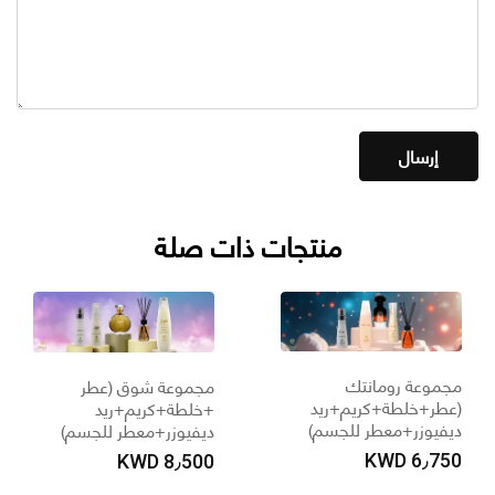
منتجات ذات صلة
جموعة رومانتك
مجموعة شوق (عطر
عطر+خلطة+كريم+ريد
+خلطة+كريم+ريد
يفيوزر+معطر للجسم)
ديفيوزر+معطر للجسم)
KWD
6٫75
KWD
8٫500