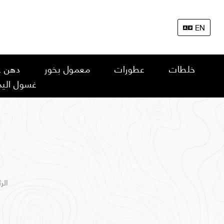
EN
خلطات
عطورات
معمول بخور
دهن ع
غسول اليد
الر