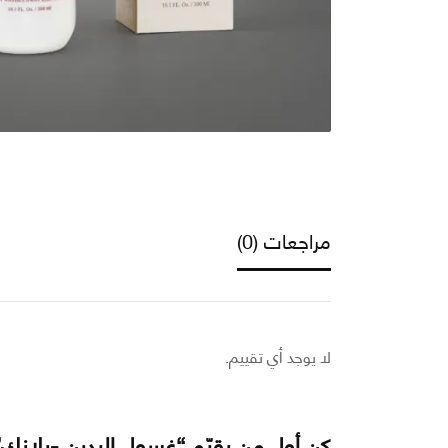
مراجعات (0)
لا يوجد أي تقييم.
كن أول من يقيّم “غسول اليدين -بلانك”