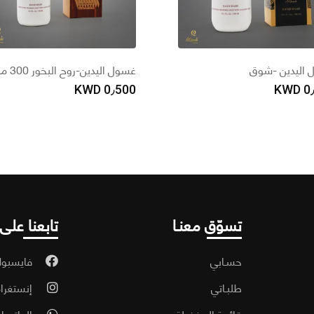
اليدين -شوق
غسول اليدين-روح البخور 300 مل
KWD
0٫500
KWD
0
تسوّق معنـا
تابعنا على
حسـابي
فايسبو
طلبـاتي
إنستغرا
قائمة المفضلة
الواتسا