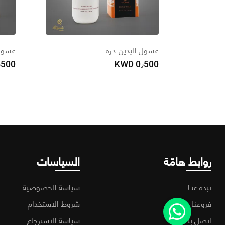
غسول اليدين-دره
غسول 
٫500
KWD
0٫500
روابط هامّة
السياسات
نبذة عنـا
سياسة الخصوصية
فروعنـا
شروط الاستخدام
اتصل بنـا
سياسة الاسترجاع