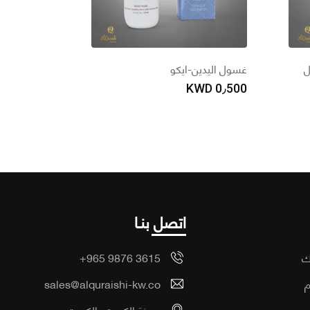
غسول اليدين-ايكو
KWD
0٫500
اتصل بنـا
ك
+965 9876 3615
م
sales@alquraishi-kw.co
ب
مدينة الكويت، الكويت