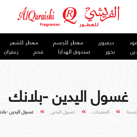
ود
ديفيوزر
معطر للجسم
معطر للشعر
ين
بخور
صندوق الهدايا
فحم
زعفران
غسول اليدين -بلانك
ئيسية
المنتجات
غسول اليدين
غسول اليدين -بلا