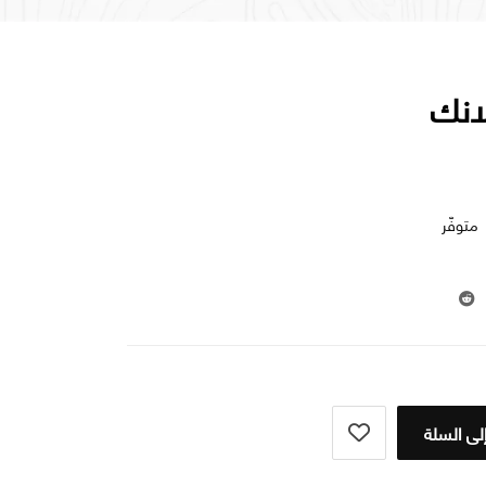
انك
متوفّر
لى السلة