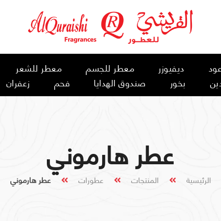
ود
ديفيوزر
معطر للجسم
معطر للشعر
ين
بخور
صندوق الهدايا
فحم
زعفران
عطر هارموني
الرئيسية
المنتجات
عطورات
عطر هارموني