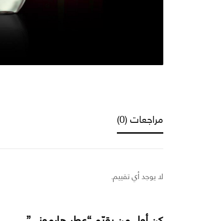
مراجعات (0)
لا يوجد أي تقييم.
كن أول من يقيّم “عطر هارموني”