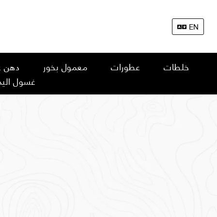
EN
خلطات
عطورات
معمول بخور
دهن ع
غسول اليد