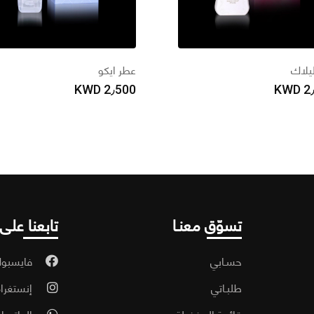
يلاك
عطر ايكو
KWD
2٫500
KWD
2
تسوّق معنـا
تابعنا على
حسـابي
فايسبو
طلبـاتي
إنستغرا
قائمة المفضلة
الواتسا