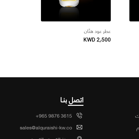
عطر عود هتّان
KWD
2٫500
اتصل بنـا
ك
+965 9876 3615
م
sales@alquraishi-kw.co
ب
مدينة الكويت، الكويت