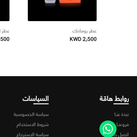
عطر رومانتك
عطر ل
٫500
KWD
2٫500
روابط هامّة
السياسات
نبذة عنـا
سياسة الخصوصية
فروعنـا
شروط الاستخدام
اتصل بنـا
سياسة الاسترجاع