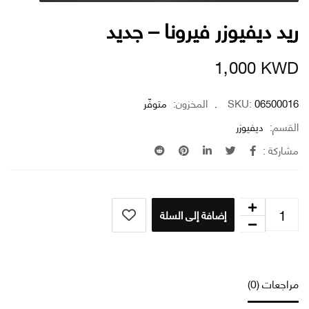
د ديفيوزر فيرونا – جديد
1٫000
K
06500
SKU:
المخزون:
متوفّر
سم:
ديفيوزر
كة :
إضافة إلى السلة
عات (0)