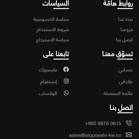
ابط هامّة
السياسات
ة عنـا
سياسة الخصوصية
عنـا
شروط الاستخدام
ل بنـا
سياسة الاسترجاع
وّق معنـا
تابعنا على
ـابي
فايسبوك
ـاتي
إنستغرام
مة المفضلة
الواتساب
صل بنـا
+965 9876 3615
sales@alquraishi-kw.co