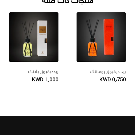
يد ديفيوزر رومانتك
ريدديفيوزر بلانك
ر
0
KWD
1٫000
KWD
0٫75