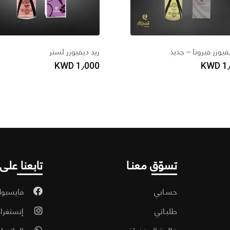
فيوزر فيرونا – جديد
ريد ديفيوزر لستر
KWD
1٫000
KWD
1
تسوّق معنـا
تابعنا على
حسـابي
فايسبو
طلبـاتي
إنستغرا
قائمة المفضلة
الواتسا