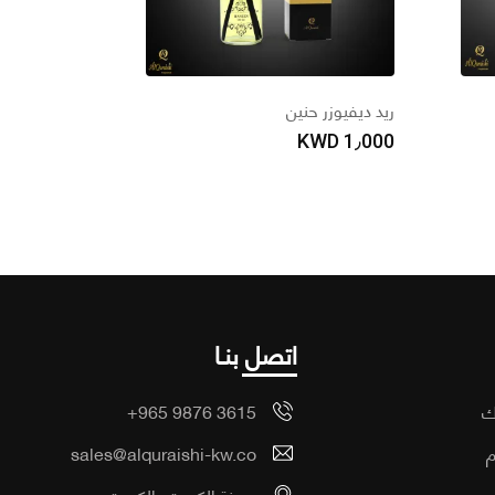
ريد ديفيوزر حنين
KWD
1٫000
اتصل بنـا
ك
+965 9876 3615
م
sales@alquraishi-kw.co
ب
مدينة الكويت، الكويت