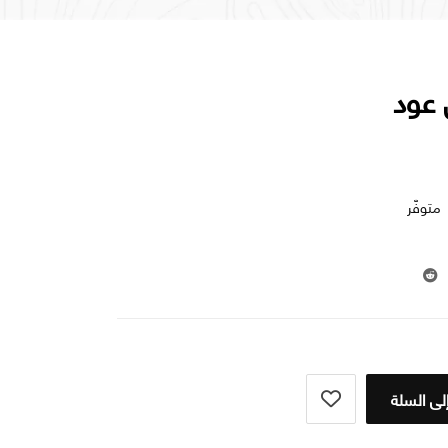
 عود
متوفّر
لى السلة