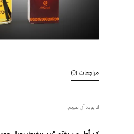
مراجعات (0)
لا يوجد أي تقييم.
كن أول من يقيّم “ريد ديفيوزر رويال عود”