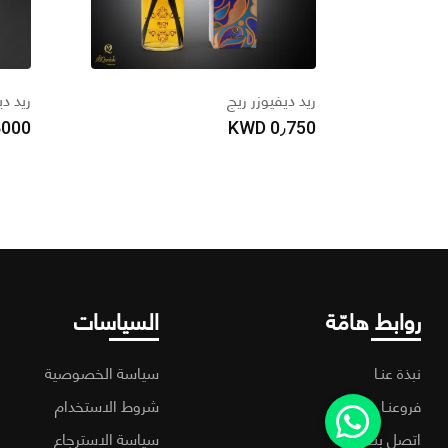
ريد ديفيوزر ريج
ريد دي
٫000
KWD
0٫750
روابط هامّة
السياسات
نبذة عنـا
سياسة الخصوصية
فروعنـا
شروط الاستخدام
اتصل بنـا
سياسة الاسترجاع