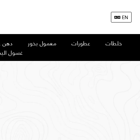
EN
خلطات
عطورات
معمول بخور
دهن ع
غسول اليد