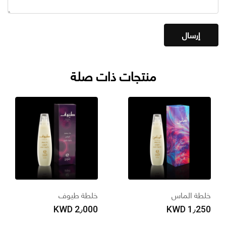
منتجات ذات صلة
لطة الماس
خلطة طيوف
خ
0
KWD
2٫000
KWD
1٫25