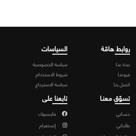
ابط هامّة
السياسات
ة عنـا
سياسة الخصوصية
عنـا
شروط الاستخدام
ل بنـا
سياسة الاسترجاع
وّق معنـا
تابعنا على
ـابي
فايسبوك
ـاتي
إنستغرام