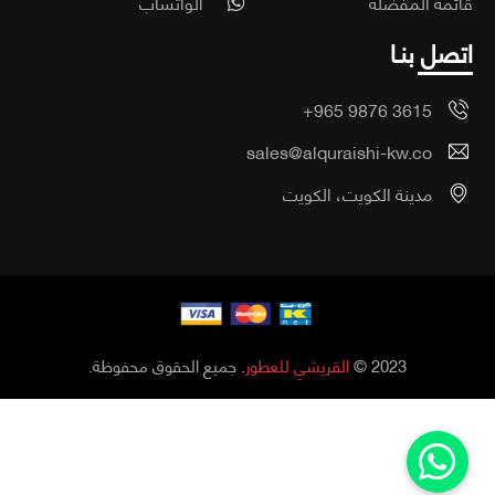
مة المفضلة
الواتساب
صل بنـا
+965 9876 3615
sales@alquraishi-kw.co
مدينة الكويت، الكويت
2023 ©
القريشي للعطور
. جميع الحقوق محفوظة.