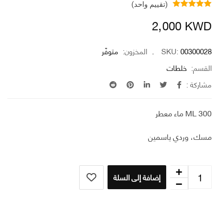
(تقييم واحد)
2٫000
K
00300
SKU:
المخزون:
متوفّر
سم:
خلطات
كة :
عطر
، وردي ياسمين
إضافة إلى السلة