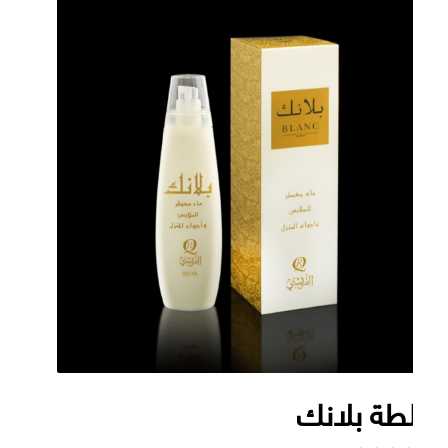
طة بلانك